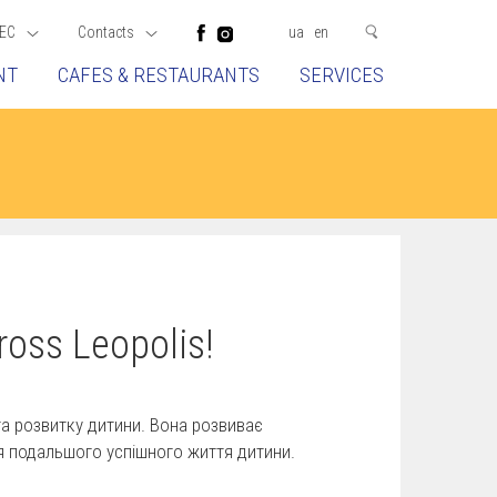
EC
Contacts
ua
en
NT
CAFES & RESTAURANTS
SERVICES
oss Leopolis!
а розвитку дитини. Вона розвиває
 подальшого успішного життя дитини.