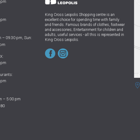
0 pm
King Cross Leopolis Shopping centre
is an
0 pm
excellent choice for spending time with family
and friends.
Famous brands of clothes, footwear
and accessories; Entertainment for children and
adults, useful services - all this is represented in
 – 09.30 pm, Sun:
King Cross Leopolis.
 pm
X:
0 pm
urants:
0 pm
m – 5:00 pm
 80