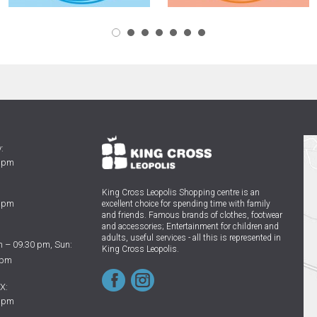
:
0 pm
King Cross Leopolis Shopping centre
is an
0 pm
excellent choice for spending time with family
and friends.
Famous brands of clothes, footwear
and accessories; Entertainment for children and
adults, useful services - all this is represented in
 – 09.30 pm, Sun:
King Cross Leopolis.
 pm
X:
0 pm