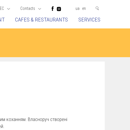
EC
Contacts
ua
en
NT
CAFES & RESTAURANTS
SERVICES
им коханням. Власноруч створені
ей.