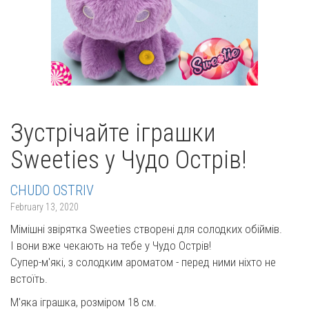
Зустрічайте іграшки
Sweeties у Чудо Острів!
CHUDO OSTRIV
February 13, 2020
Мімішні звірятка Sweeties створені для солодких обіймів.
І вони вже чекають на тебе у Чудо Острів!
Супер-м'які, з солодким ароматом - перед ними ніхто не
встоїть.
М'яка іграшка, розміром 18 см.