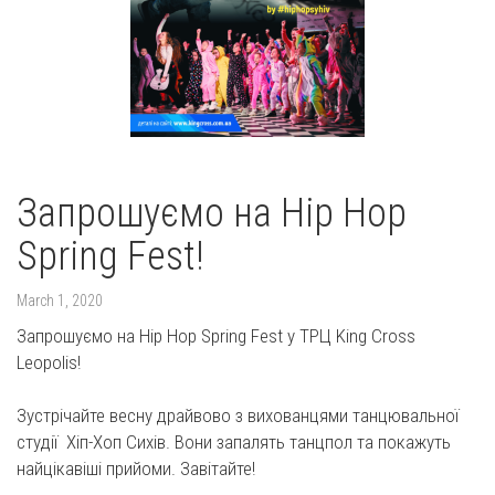
Запрошуємо на Hip Hop
Spring Fest!
March 1, 2020
Запрошуємо на Hip Hop Spring Fest у ТРЦ King Cross
Leopolis!
Зустрічайте весну драйвово з вихованцями танцювальної
студії Хіп-Хоп Сихів. Вони запалять танцпол та покажуть
найцікавіші прийоми. Завітайте!