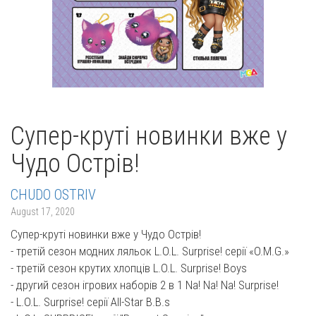
Супер-круті новинки вже у
Чудо Острів!
CHUDO OSTRIV
August 17, 2020
Супер-круті новинки вже у Чудо Острів!
- третій сезон модних ляльок L.O.L. Surprise! серії «O.M.G.»
- третій сезон крутих хлопців L.O.L. Surprise! Boys
- другий cезон ігрових наборів 2 в 1 Na! Na! Na! Surprise!
- L.O.L. Surprise! серії All-Star B.B.s