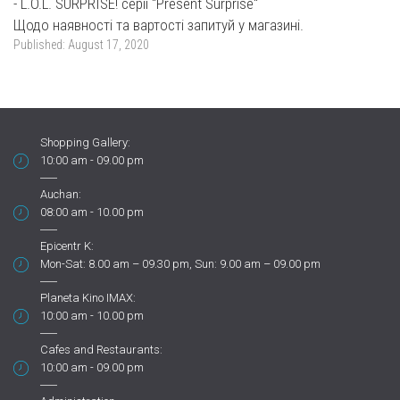
- L.O.L. SURPRISE! серії "Present Surprise"
Щодо наявності та вартості запитуй у магазині.
Published:
August 17, 2020
Shopping Gallery:
10:00 am - 09.00 pm
Auchan:
08:00 am - 10.00 pm
Epicentr K:
Mon-Sat: 8.00 am – 09.30 pm, Sun: 9.00 am – 09.00 pm
Planeta Kino IMAX:
10:00 am - 10.00 pm
Cafes and Restaurants:
10:00 am - 09.00 pm