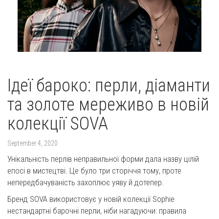
Ідеї бароко: перли, діаманти
та золоте мереживо в новій
колекції SOVA
September 4, 2020
Унікальність перлів неправильної форми дала назву цілій
епосі в мистецтві. Це було три сторіччя тому, проте
непередбачуваність захоплює уяву й дотепер.
Бренд SOVA використовує у новій колекції Sophie
нестандартні барочні перли, ніби нагадуючи: правила