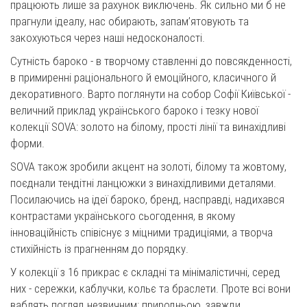
працюють лише за рахунок виключень. Як сильно ми б не
прагнули ідеалу, нас обирають, запам’ятовують та
закохуються через наші недосконалості.
Сутність бароко - в творчому ставленні до повсякденності,
в примиренні раціонального й емоційного, класичного й
декоративного. Варто поглянути на собор Софії Київської -
величний приклад українського бароко і тезку нової
колекції SOVA: золото на білому, прості лінії та винахідливі
форми.
SOVA також зробили акцент на золоті, білому та жовтому,
поєднали тендітні ланцюжки з винахідливими деталями.
Посилаючись на ідеї бароко, бренд, насправді, надихався
контрастами українського сьогодення, в якому
інноваційність співіснує з міцними традиціями, а творча
стихійність із прагненням до порядку.
У колекції з 16 прикрас є складні та мінімалістичні, серед
них - сережки, каблучки, кольє та браслети. Проте всі вони
ваблять погляд незвичним: природньою, завжди