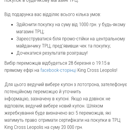
покупок в будь-якому магазині ТРЦ.
Від подарунка вас відділяє всього кілька умов:
Здійснити покупку на суму від 1000 грн. у будь-якому
магазині ТРЦ;
Зареєструватися біля промо-стійки на центральному
майданчику ТРЦ, пред’явивши чек та покупку;
Дочекатися результатів розіграшу!
Вибір переможців відбудеться 28 березня о 19:15 в
прямому ефірі на
facebook-сторінці
King Cross Leopolis!
Для цього ведучий вибере купон з лототрона, зателефонує
потенційному переможцю й уточнить
інформацію, зазначену в купоні. Якщо на дзвінок не
відповіли, ведучий вибере новий купон. Шляхом
жеребкування буде визначено всі 5 переможців, які
матимуть право отримати сертифікати на покупки в ТРЦ
King Cross Leopolis на суму 20 000 грн.