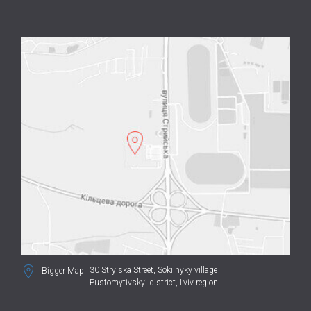
30 Stryiska Street,
Sokilnyky village
Bigger Map
Pustomytivskyi district, Lviv region