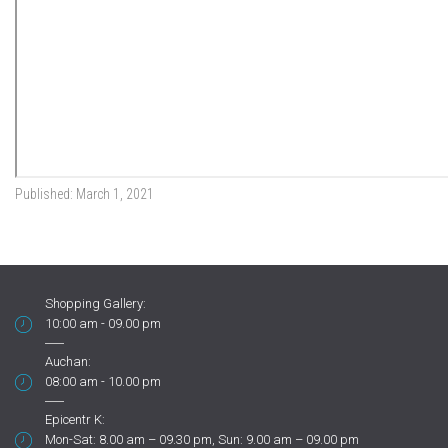
Published:
March 1, 2021
Shopping Gallery:
10:00 am - 09.00 pm
Auchan:
08:00 am - 10.00 pm
Epicentr K:
Mon-Sat: 8.00 am – 09.30 pm, Sun: 9.00 am – 09.00 pm