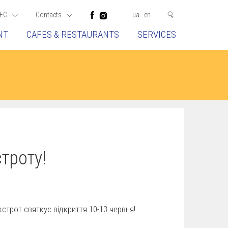
EC
Contacts
ua
en
NT
CAFES & RESTAURANTS
SERVICES
троту!
трот святкує відкриття 10-13 червня!