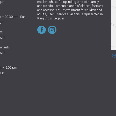
0 pm
excellent choice for spending time with family
and friends.
Famous brands of clothes, footwear
and accessories; Entertainment for children and
adults, useful services - all this is represented in
 – 09.30 pm, Sun:
King Cross Leopolis.
 pm
X:
0 pm
urants:
0 pm
m – 5:00 pm
 80