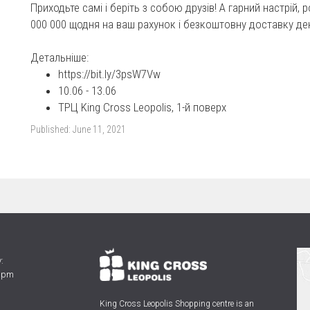
Приходьте самі і беріть з собою друзів! А гарний настрій, р
000 000 щодня на ваш рахунок і безкоштовну доставку де
Детальніше:
https://bit.ly/3psW7Vw
10.06 - 13.06
ТРЦ King Cross Leopolis, 1-й поверх
Published:
June 11, 2021
:
0 pm
King Cross Leopolis Shopping centre
is an