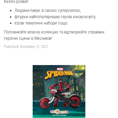
безліч розваг:
Людина-павук зі своєю суперсилою;
фігурки найпопулярніших героїв кіновсесвіту;
ігрові тематичні набори тощо.
Поповнюйте власну колекцію та відтворюйте справжні
героїчні сцени із Месників!
Published:
November 12, 2021