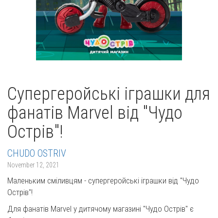
Супергеройські іграшки для
фанатів Marvel від "Чудо
Острів"!
CHUDO OSTRIV
November 12, 2021
Маленьким сміливцям - супергеройські іграшки від "Чудо
Острів"!
Для фанатів Marvel у дитячому магазині "Чудо Острів" є