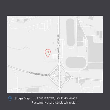
30 Stryiska Street,
Sokilnyky village
Bigger Map
Pustomytivskyi district, Lviv region