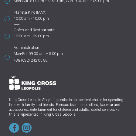
Mon-Sat: 8.00 am – 09.30 pm, Sun: 9.00 am – 09.00 pm
Planeta Kino IMAX:
10:00 am - 10.00 pm
Cafes and Restaurants:
10:00 am - 09.00 pm
Administration
Mon-Fri: 09:00 am – 5:00 pm
+38 (032) 242 05 80
King Cross Leopolis Shopping centre
is an excellent choice for spending
time with family and friends.
Famous brands of clothes, footwear and
accessories; Entertainment for children and adults, useful services - all
this is represented in King Cross Leopolis.