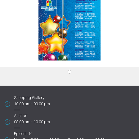
Shopping Gallery:
10:00 am - 09.00 pm
Auchan:
08:00 am - 10.00 pm
Epicentr K: