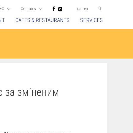
EC
Contacts
ua
en
NT
CAFES & RESTAURANTS
SERVICES
 за зміненим