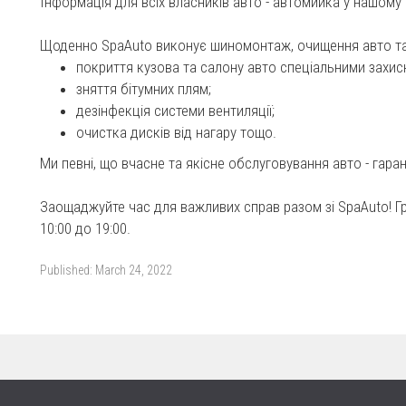
Інформація для всіх власників авто - автомийка у нашому
Щоденно SpaAuto виконує шиномонтаж, очищення авто та 
покриття кузова та салону авто спеціальними захи
зняття бітумних плям;
дезінфекція системи вентиляції;
очистка дисків від нагару тощо.
Ми певні, що вчасне та якісне обслуговування авто - гаран
Заощаджуйте час для важливих справ разом зі SpaAuto! Гр
10:00 до 19:00.
Published:
March 24, 2022