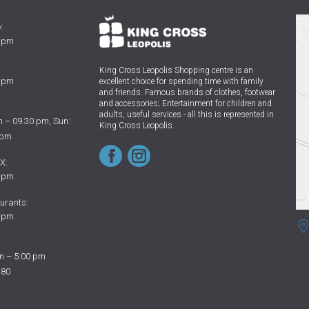
:
0 pm
King Cross Leopolis Shopping centre
is an
0 pm
excellent choice for spending time with family
and friends.
Famous brands of clothes, footwear
and accessories; Entertainment for children and
adults, useful services - all this is represented in
 – 09.30 pm, Sun:
King Cross Leopolis.
 pm
X:
0 pm
urants:
0 pm
m – 5:00 pm
 80