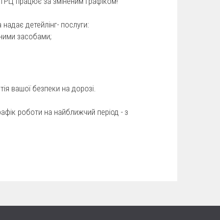
 ТРЦ працює за зміненим графіком!
надає детейлінг- послуги:
сними засобами;
тія вашої безпеки на дорозі.
афік роботи на найближчий період - з