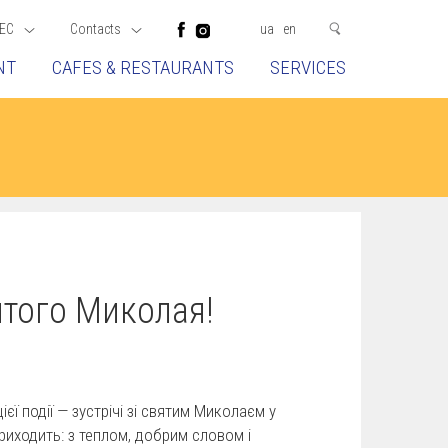
EC
Contacts
ua
en
NT
CAFES & RESTAURANTS
SERVICES
ятого Миколая!
ї події — зустрічі зі святим Миколаєм у
риходить: з теплом, добрим словом і