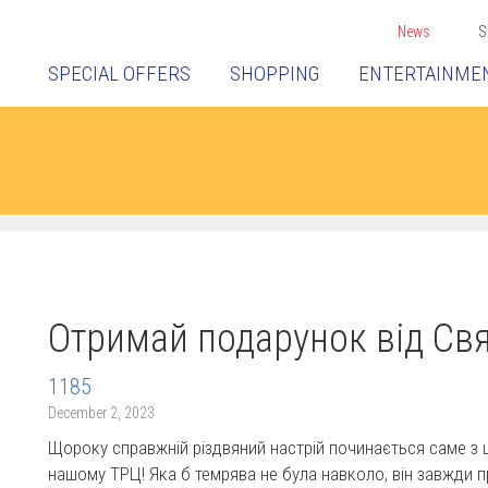
News
S
SPECIAL OFFERS
SHOPPING
ENTERTAINME
Отримай подарунок від Св
1185
December 2, 2023
Щороку справжній різдвяний настрій починається саме з ціє
нашому ТРЦ! Яка б темрява не була навколо, він завжди п