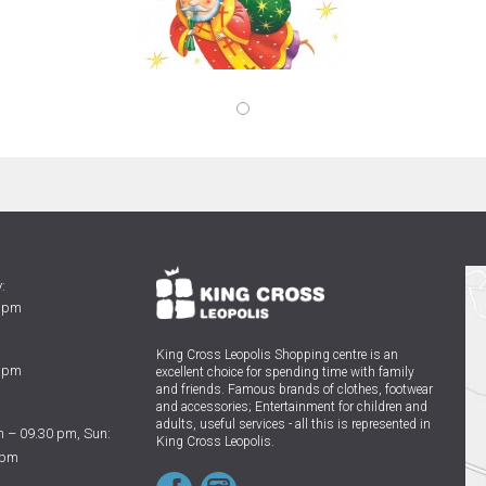
:
0 pm
King Cross Leopolis Shopping centre
is an
0 pm
excellent choice for spending time with family
and friends.
Famous brands of clothes, footwear
and accessories; Entertainment for children and
adults, useful services - all this is represented in
 – 09.30 pm, Sun:
King Cross Leopolis.
 pm