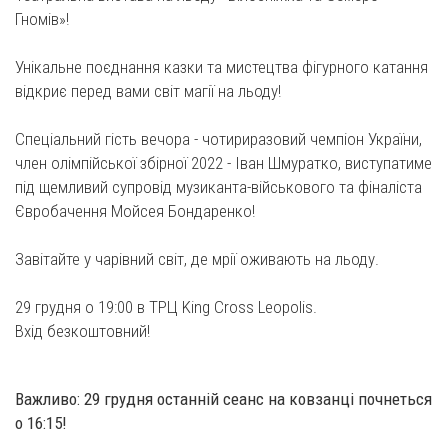
Гномів»!
Унікальне поєднання казки та мистецтва фігурного катання
відкриє перед вами світ магії на льоду!
Спеціальний гість вечора - чотириразовий чемпіон України,
член олімпійської збірної 2022 - Іван Шмуратко, виступатиме
під щемливий супровід музиканта-військового та фіналіста
Євробачення Мойсея Бондаренко!
Завітайте у чарівний світ, де мрії оживають на льоду.
29 грудня о 19:00 в ТРЦ King Cross Leopolis.
Вхід безкоштовний!
Важливо: 29 грудня останній сеанс на ковзанці почнеться
о 16:15!