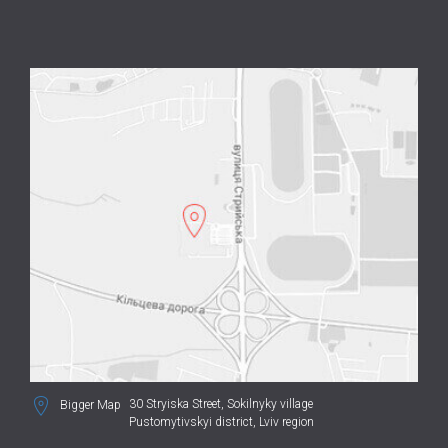
30 Stryiska Street,
Sokilnyky village
Bigger Map
Pustomytivskyi district, Lviv region