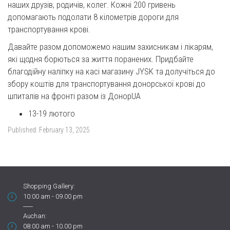
наших друзів, родичів, колег. Кожні 200 гривень
допомагають подолати 8 кілометрів дороги для
транспортування крові.
Давайте разом допоможемо нашим захисникам і лікарям,
які щодня борються за життя поранених. Придбайте
благодійну наліпку на касі магазину JYSK та долучіться до
збору коштів для транспортування донорської крові до
шпиталів на фронті разом із ДонорUA
13-19 лютого
Published:
February 13, 2025
Shopping Gallery:
10:00 am - 09.00 pm
Auchan:
08:00 am - 10.00 pm