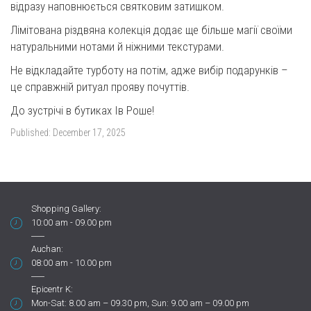
відразу наповнюється святковим затишком.
Лімітована різдвяна колекція додає ще більше магії своїми
натуральними нотами й ніжними текстурами.
Не відкладайте турботу на потім, адже вибір подарунків –
це справжній ритуал прояву почуттів.
До зустрічі в бутиках Ів Роше!
Published:
December 17, 2025
Shopping Gallery:
10:00 am - 09.00 pm
Auchan:
08:00 am - 10.00 pm
Epicentr K:
Mon-Sat: 8.00 am – 09.30 pm, Sun: 9.00 am – 09.00 pm