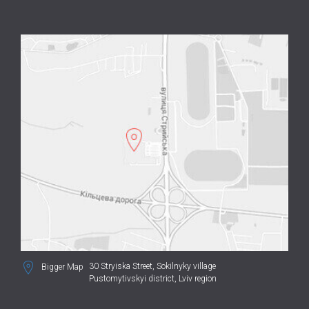
30 Stryiska Street,
Sokilnyky village
Bigger Map
Pustomytivskyi district, Lviv region