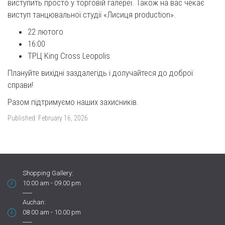
виступить просто у торговій галереї.
Також на вас чекає
виступ танцювальної студії «Лисиця production»
.
22 лютого
16:00
ТРЦ King Cross Leopolis
Плануйте вихідні заздалегідь і долучайтеся до доброї
справи!
Разом підтримуємо наших захисників.
Published:
February 16, 2026
Shopping Gallery:
10:00 am - 09.00 pm
Auchan:
08:00 am - 10.00 pm