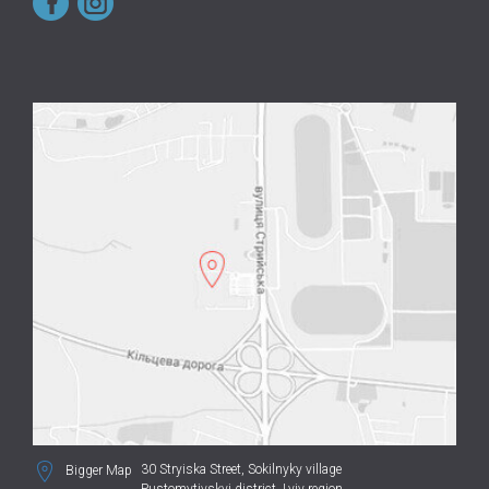
30 Stryiska Street,
Sokilnyky village
Bigger Map