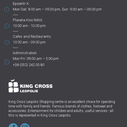
Epicentr K:
Mon-Sat: 8.00 am – 09.30 pm, Sun: 9.00 am – 09.00 pm
Planeta Kino IMAX:
10:00 am - 10.00 pm
Cafes and Restaurants:
10:00 am - 09.00 pm
Administration
Mon-Fri: 09:00 am – 5:00 pm
+38 (032) 242 05 80
King Cross Leopolis Shopping centre
is an excellent choice for spending
time with family and friends.
Famous brands of clothes, footwear and
accessories; Entertainment for children and adults, useful services - all
this is represented in King Cross Leopolis.