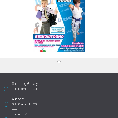
Shopping Gallery:
10:00 am - 09.00 pm
Auchan:
08:00 am - 10.00 pm
Epicentr K: