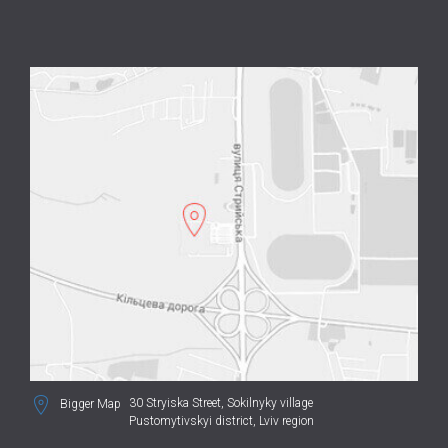
30 Stryiska Street,
Sokilnyky village
Bigger Map
Pustomytivskyi district, Lviv region