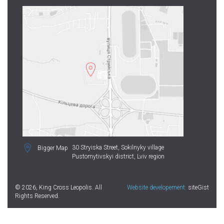
30 Stryiska Street,
Sokilnyky village
Bigger Map
Pustomytivskyi district, Lviv region
© 2026, King Cross Leopolis. All
Website developement:
siteGist
Rights Reserved.