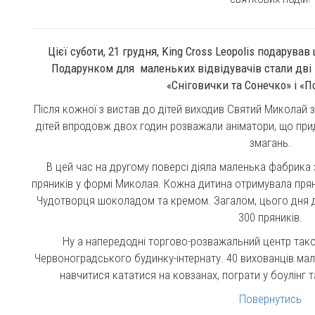
Цієї суботи, 21 грудня, King Cross Leopolis подарув
Подарунком для маленьких відвідувачів стали дві 
«Сніговички та Сонечко» і «
Після кожної з вистав до дітей виходив Святий Миколай 
дітей впродовж двох годин розважали аніматори, що прид
змагань.
В цей час на другому поверсі діяла маленька фабрика 
пряників у формі Миколая. Кожна дитина отримувала пря
Чудотворця шоколадом та кремом. Загалом, цього дня діт
300 пряників.
Ну а напередодні торгово-розважальний центр тако
Червоноградського будинку-інтернату. 40 вихованців ма
навчитися кататися на ковзанах, пограти у боулінг 
Повернутись