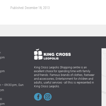
Published:
December 18, 2013
:
0 pm
King Cross Leopolis Shopping centre
is an
0 pm
excellent choice for spending time with family
and friends.
Famous brands of clothes, footwear
and accessories; Entertainment for children and
adults, useful services - all this is represented in
 – 09.30 pm, Sun:
King Cross Leopolis.
 pm
X:
0 pm