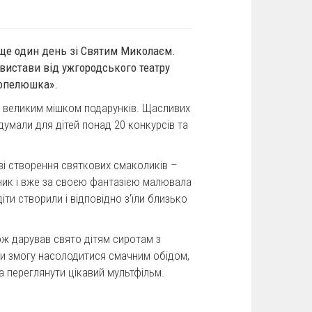
ав ще один день зі Святим Миколаєм.
вистави від ужгородського театру
Попелюшка».
з великим мішком подарунків. Щасливих
умали для дітей понад 20 конкурсів та
зі створення святкових смаколиків –
ник і вже за своєю фантазією малювала
и створили і відповідно з'їли близько
ж дарував свято дітям сиротам з
ли змогу насолодитися смачним обідом,
та переглянути цікавий мультфільм.