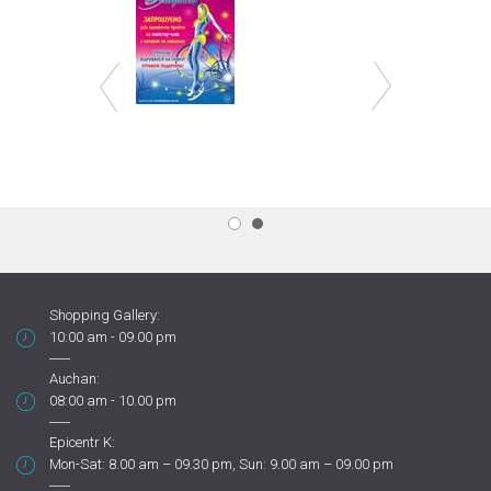
Shopping Gallery:
10:00 am - 09.00 pm
Auchan:
08:00 am - 10.00 pm
Epicentr K:
Mon-Sat: 8.00 am – 09.30 pm, Sun: 9.00 am – 09.00 pm