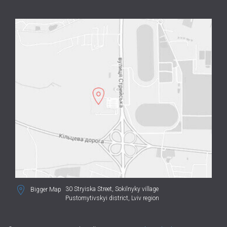
30 Stryiska Street,
Sokilnyky village
Bigger Map
Pustomytivskyi district, Lviv region