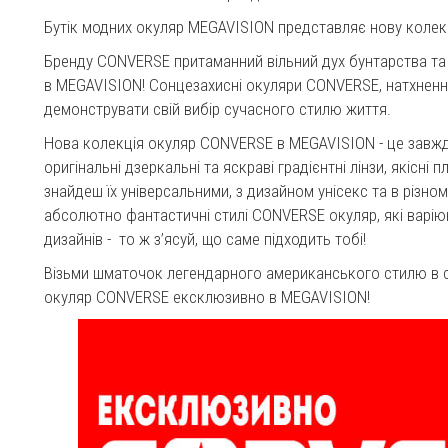
Бутік модних окуляр MEGAVISION представляє нову коле
Бренду CONVERSE притаманний вільний дух бунтарства та 
в MEGAVISION! Сонцезахисні окуляри CONVERSE, натхнен
демонструвати свій вибір сучасного стилю життя.
Нова колекція окуляр CONVERSE в MEGAVISION - це завжди
оригінальні дзеркальні та яскраві градієнтні лінзи, якісні п
знайдеш їх універсальними, з дизайном унісекс та в різно
абсолютно фантастичні стилі CONVERSE окуляр, які варіюют
дизайнів - то ж з’ясуй, що саме підходить тобі!
Візьми шматочок легендарного американського стилю в 
окуляр CONVERSE ексклюзивно в MEGAVISION!