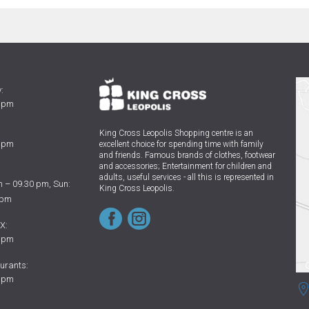
:
0 pm
King Cross Leopolis Shopping centre
is an
0 pm
excellent choice for spending time with family
and friends.
Famous brands of clothes, footwear
and accessories; Entertainment for children and
adults, useful services - all this is represented in
 – 09.30 pm, Sun:
King Cross Leopolis.
 pm
X:
0 pm
urants:
0 pm