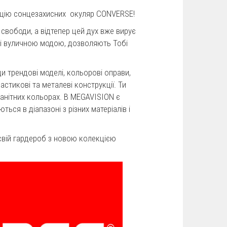
кцію сонцезахисних окуляр CONVERSE!
свободи, а відтепер цей дух вже вирує
ні вуличною модою, дозволяють Тобі
 трендові моделі, кольорові оправи,
ластикові та металеві конструкції. Ти
манітних кольорах. В MEGAVISION є
ься в діапазоні з різних матеріалів і
свій гардероб з новою колекцією