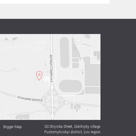
30 Stryiska Street,
Sokilnyky village
Bigger Map
Pustomytivskyi district, Lviv region