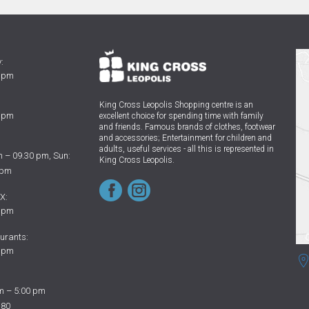
:
0 pm
King Cross Leopolis Shopping centre
is an
0 pm
excellent choice for spending time with family
and friends.
Famous brands of clothes, footwear
and accessories; Entertainment for children and
adults, useful services - all this is represented in
 – 09.30 pm, Sun:
King Cross Leopolis.
 pm
X:
0 pm
urants:
0 pm
m – 5:00 pm
 80