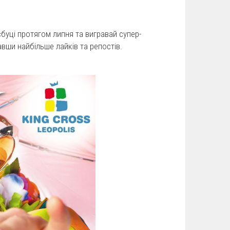
йсбуці протягом липня та вигравай супер-
авши найбільше лайків та репостів.