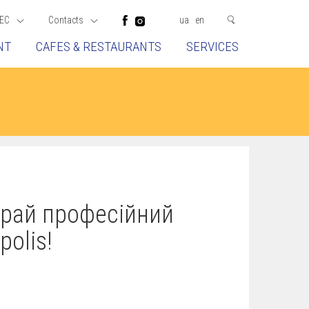
EC
Contacts
ua
en
NT
CAFES & RESTAURANTS
SERVICES
грай професійний
polis!