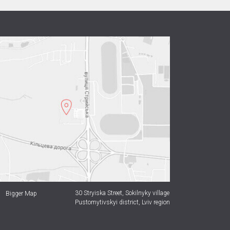
30 Stryiska Street,
Sokilnyky village
Bigger Map
Pustomytivskyi district, Lviv region