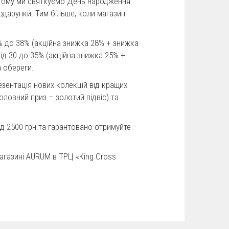
 тому ми святкуємо День народження
подарунки. Тим більше, коли магазин
3% до 38% (акційна знижка 28% + знижка
iд 30 до 35% (акційна знижка 25% +
а обереги.
езентація нових колекцій від кращих
оловний приз – золотий підвіс) та
ід 2500 грн та гарантовано отримуйте
 магазині AURUM в ТРЦ «King Cross