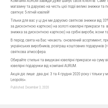
Компанія AURUM завжди дуже шанує своїх клієнтів. Саме
магазину та даруємо на честь цієї події великі знижки та 
святкує 5-літній ювілей!
Тільки для вас у ці дні ми даруємо святкові знижки від 3
за дисконтною карткою) на золоті ювелірні прикраси та в
знижка за дисконтною карткою) на срiбнi вироби, ікони т
В період свята на Вас чекають: оновлений асортимент, пр
українських виробників, розіграш коштовних подарунків (г
святкова атмосфера.
Обирайте стильні та вишукані ювелірні прикраси на суму в
ювелірні подарунки від компанії AURUM.
Акція діє лише два дні: 3 та 4 грудня 2020 року і тільки у
Leopolis».
Published:
December 3, 2020