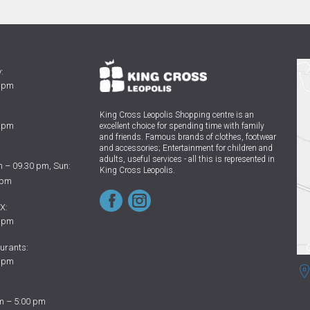
:
0 pm
King Cross Leopolis Shopping centre
is an
0 pm
excellent choice for spending time with family
and friends.
Famous brands of clothes, footwear
and accessories; Entertainment for children and
adults, useful services - all this is represented in
 – 09.30 pm, Sun:
King Cross Leopolis.
 pm
X:
0 pm
urants:
0 pm
m – 5:00 pm