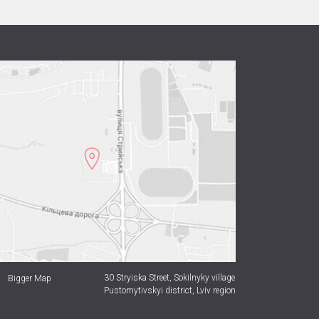
30 Stryiska Street,
Sokilnyky village
Bigger Map
Pustomytivskyi district, Lviv region