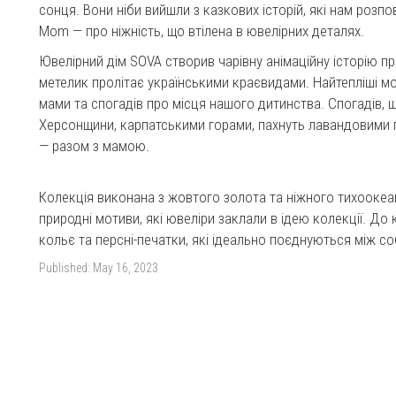
сонця. Вони ніби вийшли з казкових історій, які нам розпо
Mom — про ніжність, що втілена в ювелірних деталях.
Ювелірний дім SOVA створив чарівну анімаційну історію пр
метелик пролітає українськими краєвидами. Найтепліші м
мами та спогадів про місця нашого дитинства. Спогадів,
Херсонщини, карпатськими горами, пахнуть лавандовими 
— разом з мамою.
Колекція виконана з жовтого золота та ніжного тихооке
природні мотиви, які ювеліри заклали в ідею колекції. До
кольє та персні-печатки, які ідеально поєднуються між с
Published:
May 16, 2023