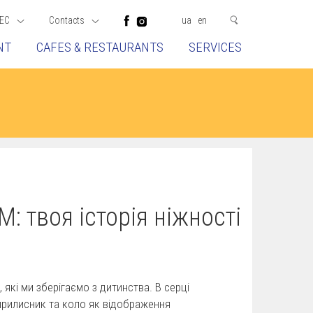
EC
Contacts
ua
en
NT
CAFES & RESTAURANTS
SERVICES
: твоя історія ніжності
які ми зберігаємо з дитинства. В серці
тирилисник та коло як відображення