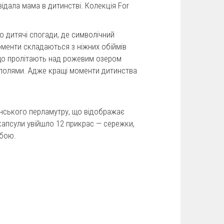
відала мама в дитинстві. Колекція For
о дитячі спогади, де символічний
оменти складаються з ніжних обіймів
 що пролітають над рожевим озером
полями. Адже кращі моменти дитинства
анського перламутру, що відображає
 капсули увійшло 12 прикрас — сережки,
обою.