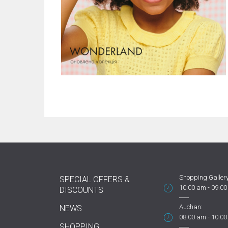
Shopping Gallery
SPECIAL OFFERS &
10:00 am - 09.0
DISCOUNTS
Auchan:
NEWS
08:00 am - 10.0
SHOPPING