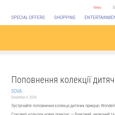
News
S
SPECIAL OFFERS
SHOPPING
ENTERTAINME
Поповнення колекції дитя
SOVA
December 4, 2024
Зустрічайте поповнення колекції дитячих прикрас Wonderl
Соковиті кольори нових прикрас — бузковий, червоний т