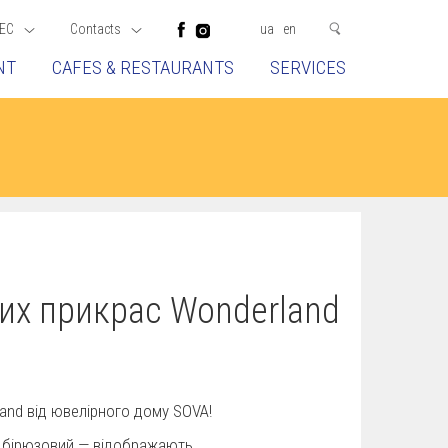
EC
Contacts
ua
en
NT
CAFES & RESTAURANTS
SERVICES
чих прикрас Wonderland
and від ювелірного дому SOVA!
а бірюзовий — відображають