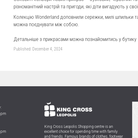
різноманітний настрій та пригоди, які діти вигадують у св
Колекцію Wonderland доповнили сережки, милі шпильки та
можна поєднувати між собою.
Детальніше з прикрасами можна познайомитись у бутику 
Published:
December 4, 2024
:
0 pm
King Cross Leopolis Shopping centre
is an
0 pm
excellent choice for spending time with family
and friends.
Famous brands of clothes, footwear