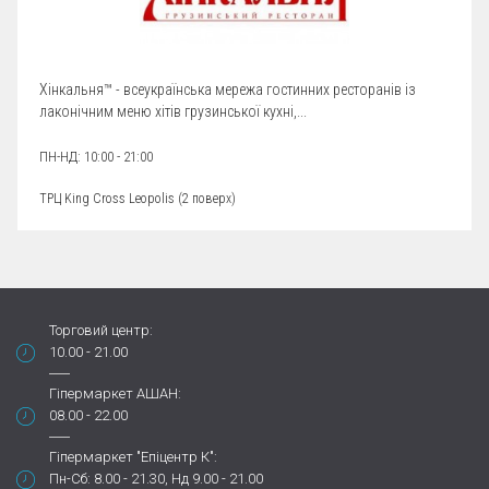
Хінкальня™ - всеукраїнська мережа гостинних ресторанів із
лаконічним меню хітів грузинської кухні,...
ПН-НД: 10:00 - 21:00
ТРЦ King Cross Leopolis (
2 поверх
)
Торговий центр:
10.00 - 21.00
Гіпермаркет АШАН:
08.00 - 22.00
Гіпермаркет "Епіцентр К":
Пн-Сб: 8.00 - 21.30, Нд 9.00 - 21.00