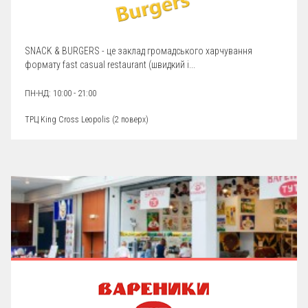
SNAСK & BURGERS - це заклад громадського харчування
формату fast casual restaurant (швидкий і...
ПН-НД: 10:00 - 21:00
ТРЦ King Cross Leopolis (
2 поверх
)