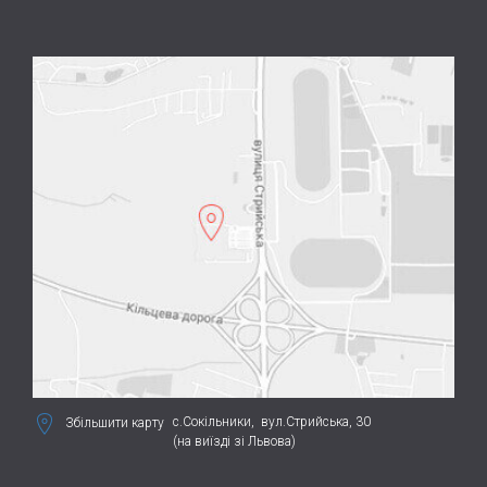
с.Сокільники,
вул.Стрийська, 30
Збільшити карту
(на виїзді зі Львова)