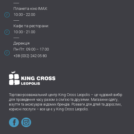
Планета кіно IMAX:
10.00 - 22.00
Кафе та ресторани:
10.00 - 21.00
Дирекція
Пн-Пт: 09.00 – 17.00
+38 (032) 242 05 80
Торгово-розважальний центр King Cross Leopolis
–
це чудовий вибір
для проведення часу разом з сім’єю та друзями.
Магазини одягу,
взуття та аксесуарів відомих брендів. Розваги для дітей та дорослих,
корисні послуги – все це є у King Cross Leopolis.