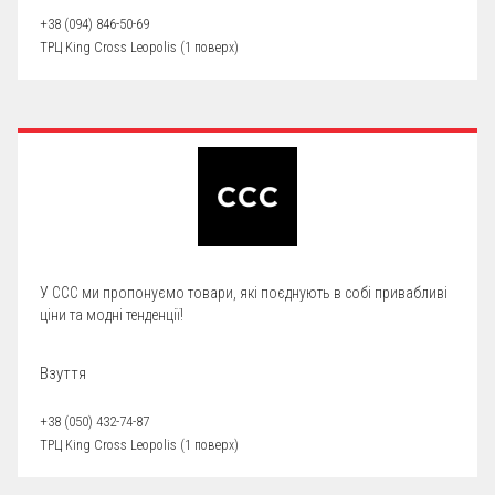
+38 (094) 846-50-69
ТРЦ King Cross Leopolis (1 поверх)
У CCC ми пропонуємо товари, які поєднують в собі привабливі
ціни та модні тенденції!
Взуття
+38 (050) 432-74-87
ТРЦ King Cross Leopolis (1 поверх)