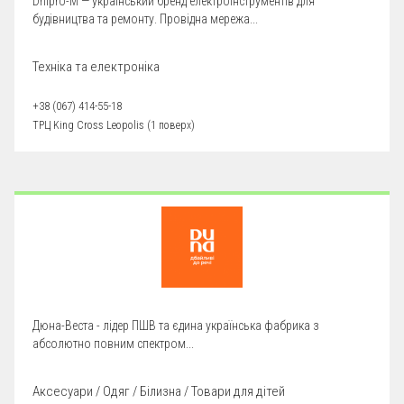
Dnipro-M — український бренд електроінструментів для
будівництва та ремонту. Провідна мережа...
Техніка та електроніка
+38 (067) 414-55-18
ТРЦ King Cross Leopolis (1 поверх)
Дюна-Веста - лідер ПШВ та єдина українська фабрика з
абсолютно повним спектром...
Аксесуари / Одяг / Білизна / Товари для дітей