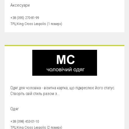
Аксесуари
+38 (095) 270-81-99
ТРЦ King Cross Leopolis (1 поверх)
Одяг для чоловіка - візитна картка, що підкреслює його статус.
Створіть свій стиль разом з...
Одяг
+38 (098) 453-01-10
ТРЦ King Cross Leopolis (2 поверх)