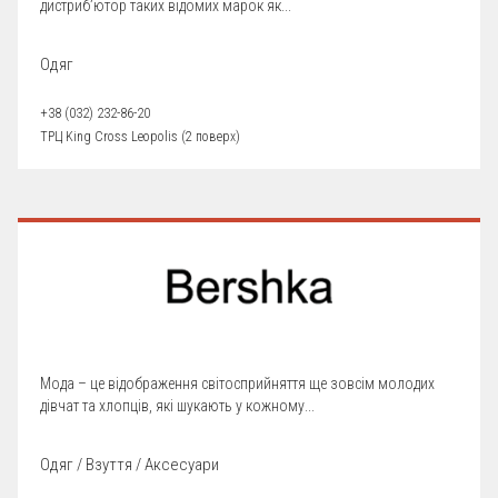
дистриб’ютор таких відомих марок як...
Одяг
+38 (032) 232-86-20
ТРЦ King Cross Leopolis (2 поверх)
Мода – це відображення світосприйняття ще зовсім молодих
дівчат та хлопців, які шукають у кожному...
Одяг / Взуття / Аксесуари