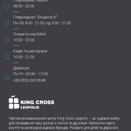
Гіпермаркет АШАН:
08.00 - 22.00
Гіпермаркет "Епіцентр К":
Пн-Сб: 8.00 - 21.30, Нд 9.00 - 21.00
Планета кіно IMAX:
10.00 - 22.00
Кафе та ресторани:
10.00 - 21.00
Дирекція
Пн-Пт: 09.00 – 17.00
+38 (032) 242 05 80
Торгово-розважальний центр King Cross Leopolis
–
це чудовий вибір
для проведення часу разом з сім’єю та друзями.
Магазини одягу,
взуття та аксесуарів відомих брендів. Розваги для дітей та дорослих,