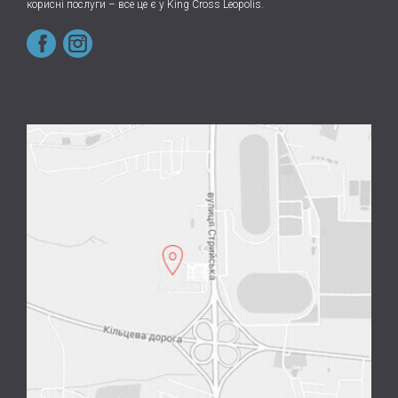
корисні послуги – все це є у King Cross Leopolis.