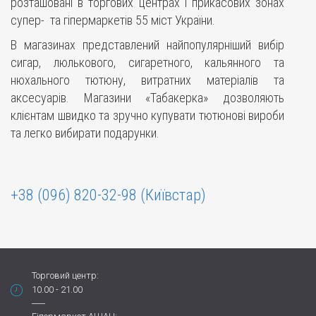
розташовані в торгових центрах і прикасових зонах
супер- та гіпермаркетів 55 міст України.
В магазинах представлений найпопулярніший вибір
сигар, люлькового, сигаретного, кальянного та
нюхального тютюну, витратних матеріалів та
аксесуарів. Магазини «Табакерка» дозволяють
клієнтам швидко та зручно купувати тютюнові вироби
та легко вибирати подарунки.
+38 (096) 820-32-98 (Київстар)
Торговий центр:
10.00 - 21.00