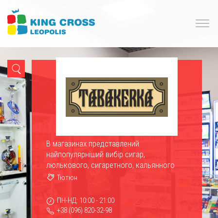
В магазинах представлений
найпопулярніший вибір сигар,
люлькового, сигаретного, кальянного
та...
Тютюн
ПН-НД: 10:00 - 21:00
+38 (096) 820-32-98