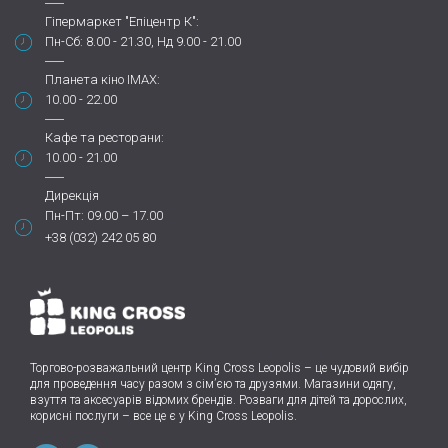
Гіпермаркет "Епіцентр К":
Пн-Сб: 8.00 - 21.30, Нд 9.00 - 21.00
Планета кіно IMAX:
10.00 - 22.00
Кафе та ресторани:
10.00 - 21.00
Дирекція
Пн-Пт: 09.00 – 17.00
+38 (032) 242 05 80
Торгово-розважальний центр King Cross Leopolis
–
це чудовий вибір
для проведення часу разом з сім’єю та друзями.
Магазини одягу,
взуття та аксесуарів відомих брендів. Розваги для дітей та дорослих,
корисні послуги – все це є у King Cross Leopolis.