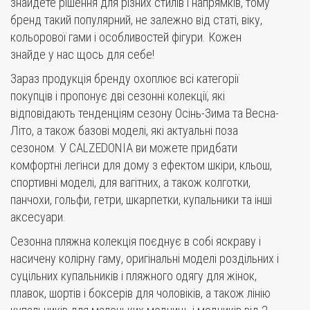
знайдете рішення для різних стилів і напрямків, тому
бренд такий популярний, не залежно від статі, віку,
кольорової гами і особливостей фігури. Кожен
знайде у нас щось для себе!
Зараз продукція бренду охоплює всі категорії
покупців і пропонує дві сезонні колекції, які
відповідають тенденціям сезону Осінь-Зима та Весна-
Літо, а також базові моделі, які актуальні поза
сезоном. У CALZEDONIA ви можете придбати
комфортні легінси для дому з ефектом шкіри, кльош,
спортивні моделі, для вагітних, а також колготки,
панчохи, гольфи, гетри, шкарпетки, купальники та інші
аксесуари.
Сезонна пляжна колекція поєднує в собі яскраву і
насичену колірну гаму, оригінальні моделі роздільних і
суцільних купальників і пляжного одягу для жінок,
плавок, шортів і боксерів для чоловіків, а також лінію