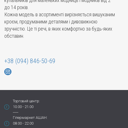
купальників для маленьких модниць і модників від 2
до 14 років.
Кожна модель в асортименті вирізняється вишуканим
кроєм, продуманими деталями і дивовижною
зручністю. Це ті речі, в яких комфортно за будь-яких
обставин.
+38 (094) 846-50-69
Торговий центр:
10.00 - 21.00
Гіпермаркет АШАН:
08.00 - 22.00