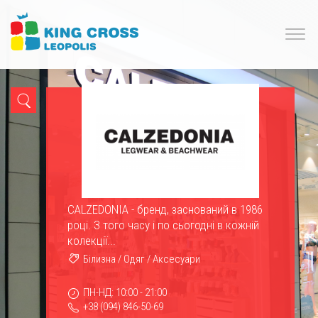
CALZEDONIA - бренд, заснований в 1986
році. З того часу і по сьогодні в кожній
колекції...
Білизна
/
Одяг
/
Аксесуари
ПН-НД: 10:00 - 21:00
+38 (094) 846-50-69