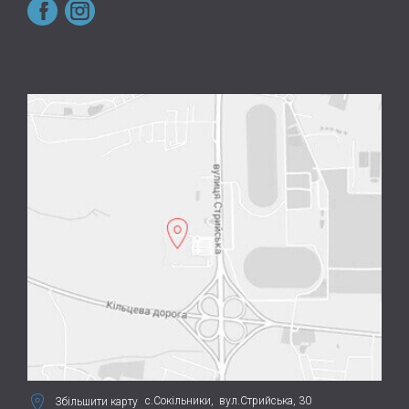
с.Сокільники,
вул.Стрийська, 30
Збільшити карту