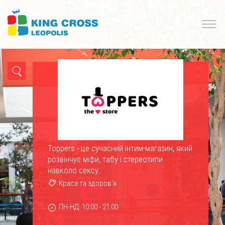
Toppers - це сучасний інтим-магазин, який
розвінчує міфи, табу і стереотипи
навколо сексу.
Краса та здоров'я
ПН-НД: 10:00 - 21:00