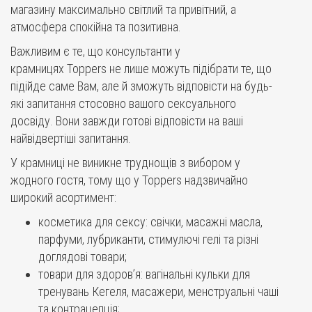
магазину максимально світлий та привітний, а
атмосфера спокійна та позитивна.
Важливим є те, що консультанти у
крамницях Toppers не лише можуть підібрати те, що
підійде саме Вам, але й зможуть відповісти на будь-
які запитання стосовно вашого сексуального
досвіду. Вони завжди готові відповісти на ваші
найвідвертіші запитання.
У крамниці не виникне труднощів з вибором у
жодного гостя, тому що у Toppers надзвичайно
широкий асортимент:
косметика для сексу: свічки, масажні масла,
парфуми, лубриканти, стимулючі гелі та різні
доглядові товари;
товари для здоров’я: вагінальні кульки для
тренувань Кегеля, масажери, менструальні чаші
та контрацепція;