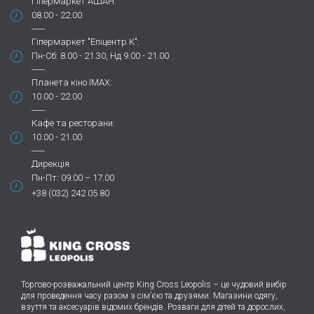
Гіпермаркет АШАН:
08.00 - 22.00
Гіпермаркет "Епіцентр К":
Пн-Сб: 8.00 - 21.30, Нд 9.00 - 21.00
Планета кіно IMAX:
10.00 - 22.00
Кафе та ресторани:
10.00 - 21.00
Дирекція
Пн-Пт: 09.00 – 17.00
+38 (032) 242 05 80
Торгово-розважальний центр King Cross Leopolis
–
це чудовий вибір
для проведення часу разом з сім’єю та друзями.
Магазини одягу,
взуття та аксесуарів відомих брендів. Розваги для дітей та дорослих,