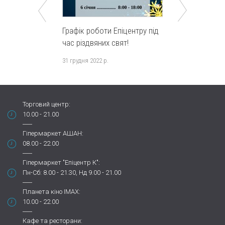
Графік роботи Епіцентру під
Подарунки м
час різдвяних свят!
Епіцентру
31 грудня 2022 р.
1 березня 2017 
Торговий центр:
10.00 - 21.00
Гіпермаркет АШАН:
08.00 - 22.00
Гіпермаркет "Епіцентр К":
Пн-Сб: 8.00 - 21.30, Нд 9.00 - 21.00
Планета кіно IMAX:
10.00 - 22.00
Кафе та ресторани: