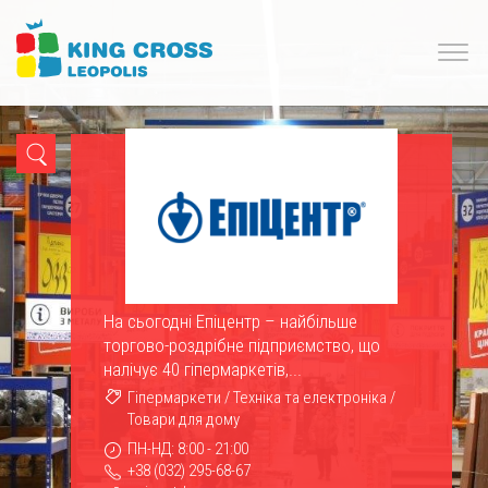
На сьогодні Епіцентр – найбільше
торгово-роздрібне підприємство, що
налічує 40 гіпермаркетів,...
Гіпермаркети
/
Техніка та електроніка
/
Товари для дому
ПН-НД: 8:00 - 21:00
+38 (032) 295-68-67