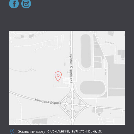
с.Сокільники,
вул.Стрийська, 30
Збільшити карту