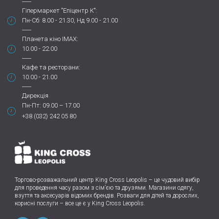
Гіпермаркет "Епіцентр К":
Пн-Сб: 8.00 - 21.30, Нд 9.00 - 21.00
Планета кіно IMAX:
10.00 - 22.00
Кафе та ресторани:
10.00 - 21.00
Дирекція
Пн-Пт: 09.00 – 17.00
+38 (032) 242 05 80
Торгово-розважальний центр King Cross Leopolis
–
це чудовий вибір
для проведення часу разом з сім’єю та друзями.
Магазини одягу,
взуття та аксесуарів відомих брендів. Розваги для дітей та дорослих,
корисні послуги – все це є у King Cross Leopolis.