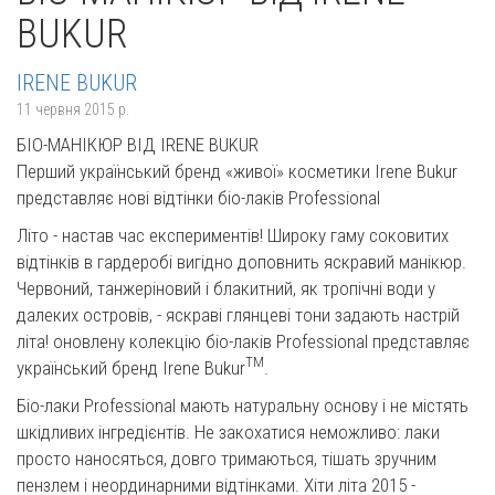
BUKUR
IRENE BUKUR
11 червня 2015 р.
БІО-МАНІКЮР ВІД IRENE BUKUR
Перший український бренд «живої» косметики Irene Bukur
представляє нові відтінки біо-лаків Professional
Літо - настав час експериментів! Широку гаму соковитих
відтінків в гардеробі вигідно доповнить яскравий манікюр.
Червоний, танжеріновий і блакитний, як тропічні води у
далеких островів, - яскраві глянцеві тони задають настрій
літа! оновлену колекцію біо-лаків Professional представляє
TM
український бренд Irene Bukur
.
Біо-лаки Professional мають натуральну основу і не містять
шкідливих інгредієнтів. Не закохатися неможливо: лаки
просто наносяться, довго тримаються, тішать зручним
пензлем і неординарними відтінками. Хіти літа 2015 -