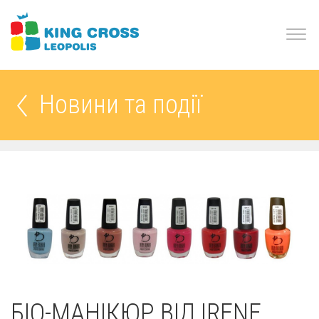
Новини та події
БІО-МАНІКЮР ВІД IRENE