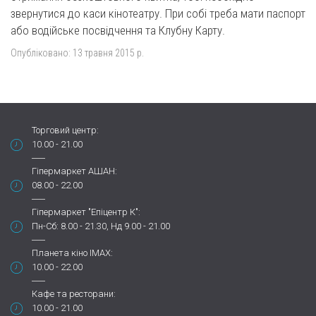
звернутися до каси кінотеатру. При собі треба мати паспорт
або водійське посвідчення та Клубну Карту.
Опубліковано:
13 травня 2015 р.
Торговий центр:
10.00 - 21.00
Гіпермаркет АШАН:
08.00 - 22.00
Гіпермаркет "Епіцентр К":
Пн-Сб: 8.00 - 21.30, Нд 9.00 - 21.00
Планета кіно IMAX:
10.00 - 22.00
Кафе та ресторани:
10.00 - 21.00