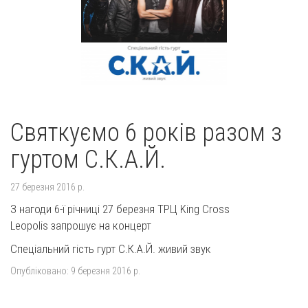
Святкуємо 6 років разом з
гуртом С.К.А.Й.
27 березня 2016 р.
З нагоди 6-ї річниці 27 березня ТРЦ King Cross
Leopolis запрошує на концерт
Спеціальний гість гурт С.К.А.Й. живий звук
Опубліковано:
9 березня 2016 р.