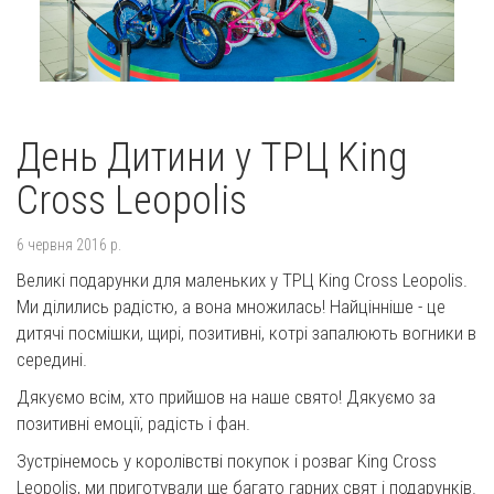
День Дитини у ТРЦ King
Cross Leopolis
6 червня 2016 р.
Великі подарунки для маленьких у ТРЦ King Cross Leopolis.
Ми ділились радістю, а вона множилась! Найцінніше - це
дитячі посмішки, щирі, позитивні, котрі запалюють вогники в
середині.
Дякуємо всім, хто прийшов на наше свято! Дякуємо за
позитивні емоції, радість і фан.
Зустрінемось у королівстві покупок і розваг King Cross
Leopolis, ми приготували ще багато гарних свят і подарунків.