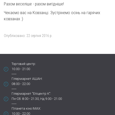
Разом веселіше - разом вигідніше!
Чекаємо вас на Ковзанці. Зустрінемо осінь на гарячих
ковзанах :)
Опубліковано:
22 серпня 2016 р.
Торговий центр:
10.00 - 21.00
Гіпермаркет АШАН:
08.00 - 22.00
Гіпермаркет "Епіцентр К":
Пн-Сб: 8.00 - 21.30, Нд 9.00 - 21.00
Планета кіно IMAX:
10.00 - 22.00