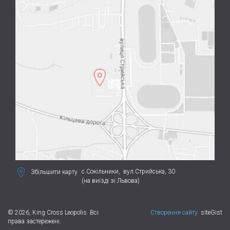
с.Сокільники,
вул.Стрийська, 30
Збільшити карту
(на виїзді зі Львова)
© 2026, King Cross Leopolis. Всі
Створення сайту:
siteGist
права застережені.