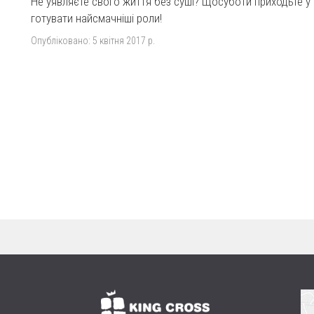
Не уявляєте свого життя без суші? Щосуботи приходьте у 
готувати найсмачніші роли!
Опубліковано:
5 квітня 2017 р.