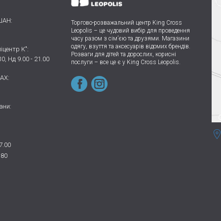
ШАН:
Торгово-розважальний центр King Cross
Leopolis
–
це чудовий вибір для проведення
часу разом з сім’єю та друзями.
Магазини
одягу, взуття та аксесуарів відомих брендів.
іцентр К":
Розваги для дітей та дорослих, корисні
30, Нд 9.00 - 21.00
послуги – все це є у King Cross Leopolis.
AX:
ани:
7.00
 80