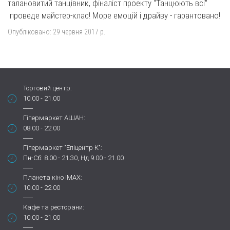
талановитий танцівник, фіналіст проекту "Танцюють всі"
проведе майстер-клас! Море емоцій і драйву - гарантовано!
Опубліковано:
29 червня 2017 р.
Торговий центр:
10.00 - 21.00
Гіпермаркет АШАН:
08.00 - 22.00
Гіпермаркет "Епіцентр К":
Пн-Сб: 8.00 - 21.30, Нд 9.00 - 21.00
Планета кіно IMAX:
10.00 - 22.00
Кафе та ресторани:
10.00 - 21.00