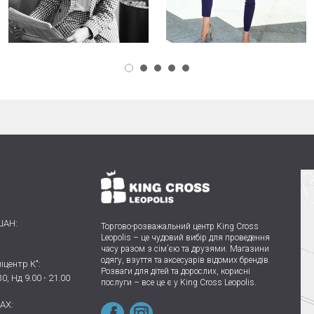
ШАН:
Торгово-розважальний центр King Cross
Leopolis
–
це чудовий вибір для проведення
часу разом з сім’єю та друзями.
Магазини
одягу, взуття та аксесуарів відомих брендів.
іцентр К":
Розваги для дітей та дорослих, корисні
30, Нд 9.00 - 21.00
послуги – все це є у King Cross Leopolis.
AX: