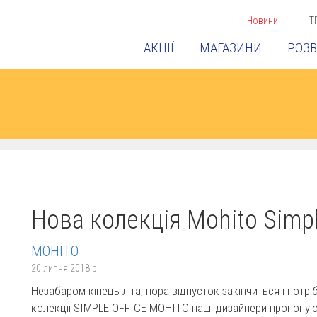
Новини
Т
АКЦІЇ
МАГАЗИНИ
РОЗВ
Нова колекція Mohito Simpl
MOHITO
20 липня 2018 р.
Незабаром кінець літа, пора відпусток закінчиться і потр
колекції SIMPLE OFFICE MOHITO наші дизайнери пропонуют