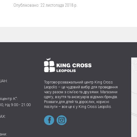
Опубліковано:
22 листопада 2018 р.
ШАН:
Торгово-розважальний центр King Cross
Leopolis
–
це чудовий вибір для проведення
часу разом з сім’єю та друзями.
Магазини
одягу, взуття та аксесуарів відомих брендів.
іцентр К":
Розваги для дітей та дорослих, корисні
30, Нд 9.00 - 21.00
послуги – все це є у King Cross Leopolis.
AX:
ани: