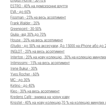
English Home - 50-70%
ESTRO - 40% на демісезонне взуття
EVA - до 60%
Fissman - 25% на весь асортимент
Frank Walder - 20%
Greenpoint - 30-50%
Giulia - від 30% до 70%
House - 20% на весь асортимент
iStudio - до 50% на аксесуари; До 15000 на iPhone або до 
INGLOT - 20% на весь асортимент
Intertop - 20% на нову колекцію , 30% на колекцію минулих
Intimissimi - 15% на весь асортимент
Irene Bukur - 30%
Yves Rocher - 60%
MC - до 30%
Ketino - до 40%
Kleo - 30% на весь асортимент
Kredens Café - знижка на чорну каву
Krisstel - 40% на нову колекцію,70 % на колекцію минулих 