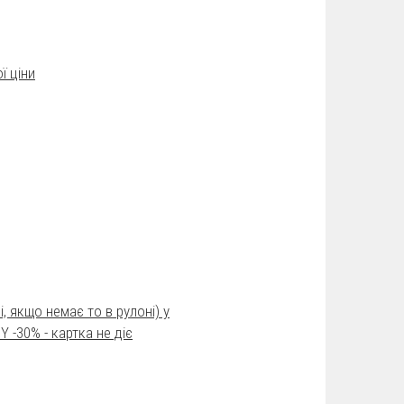
ї ціни
і, якщо немає то в рулоні) у
 -30% - картка не діє