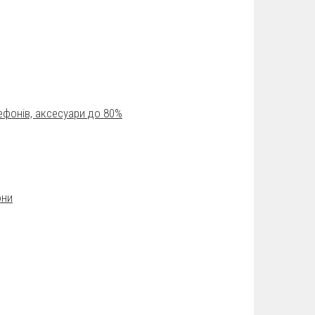
лефонів, аксесуари до 80%
они