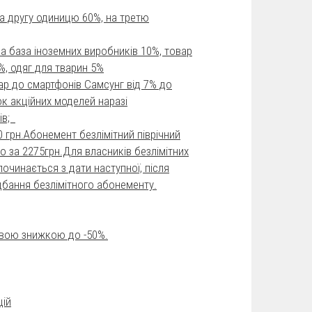
на другу одиницю 60%, на третю
а база іноземних виробників 10%, товар
%, одяг для тварин 5%
ар до смартфонів Самсунг від 7% до
ок акційних моделей наразі
ів;
 грн.Абонемент безлімітний піврічний
о за 2275грн.Для власників безлімітних
очинається з дати наступної, після
идбання безлімітного абонементу.
ковою знижкою до -50%.
цій