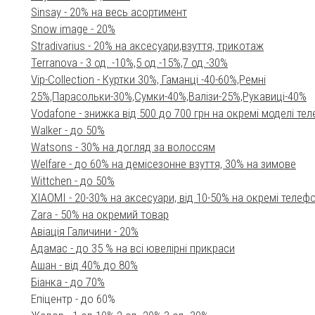
Sinsay - 20% на весь асортимент
Snow image - 20%
Stradivarius - 20% на аксесуари,взуття, трикотаж
Terranova - 3 од. -10%,5 од.-15%,7 од.-30%
Vip-Collection - Куртки 30%, Гаманці -40-60%,Ремні
25%,Парасольки-30%,Сумки-40%,Валізи-25%,Рукавиці-40%
Vodafone - знижка від 500 до 700 грн на окремі моделі те
Walker - до 50%
Watsons - 30% на догляд за волоссям
Welfare - до 60% на демісезонне взуття, 30% на зимове
Wittchen - до 50%
XIAOMI - 20-30% на аксесуари, від 10-50% на окремі телеф
Zara - 50% на окремий товар
Авіація Галичини - 20%
Адамас - до 35 % на всі ювелірні прикраси
Ашан - від 40% до 80%
Біанка - до 70%
Епіцентр - до 60%