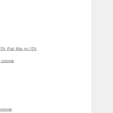
25%; iPad, Mac до 10%;
 сезонів
сезонів