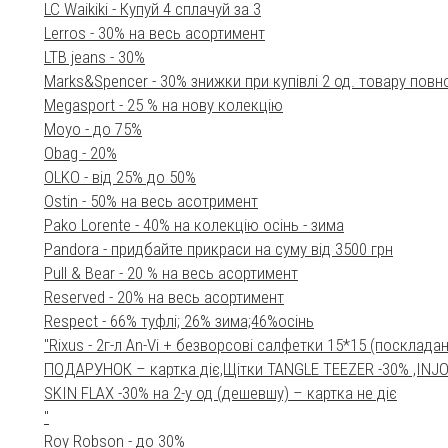
LC Waikiki - Купуй 4 сплачуй за 3
Lerros - 30% на весь асортимент
LTB jeans - 30%
Marks&Spencer - 30% знижки при купівлі 2 од. товару повно
Megasport - 25 % на нову колекцію
Moyo - до 75%
Obag - 20%
OLKO - від 25% до 50%
Ostin - 50% на весь асотримент
Pako Lorente - 40% на колекцію осінь - зима
Pandora - придбайте прикраси на суму від 3500 грн
Pull & Bear - 20 % на весь асортимент
Reserved - 20% на весь асортимент
Respect - 66% туфлі; 26% зима;46%осінь
"Rixus - 2г-л An-Vi + безворсові салфетки 15*15 (поскладан
ПОДАРУНОК – картка діє,Щітки TANGLE TEEZER -30% ,INJOY
SKIN FLAХ -30% на 2-у од (дешевшу) – картка не діє
"
Roy Robson - до 30%