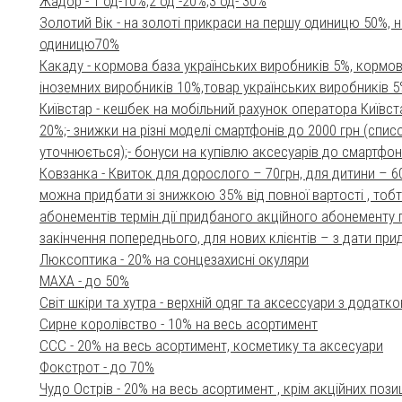
Жадор - 1 од-10%,2 од -20%,3 од- 30%
Золотий Вік - на золоті прикраси на першу одиницю 50%, 
одиницю70%
Какаду - кормова база українських виробників 5%, кормов
іноземних виробників 10%,товар українських виробників 5
Київстар - кешбек на мобільний рахунок оператора Київст
20%;- знижки на різні моделі смартфонів до 2000 грн (спис
уточнюється);- бонуси на купівлю аксесуарів до смартфон
Ковзанка - Квиток для дорослого – 70грн, для дитини – 60
можна придбати зі знижкою 35% від повної вартості , тобт
абонементів термін дії придбаного акційного абонементу п
закінчення попереднього, для нових клієнтів – з дати пр
Люксоптика - 20% на сонцезахисні окуляри
МАХА - до 50%
Світ шкіри та хутра - верхній одяг та аксессуари з додат
Сирне королівство - 10% на весь асортимент
ССС - 20% на весь асортимент, косметику та аксесуари
Фокстрот - до 70%
Чудо Острів - 20% на весь асортимент , крім акційних пози