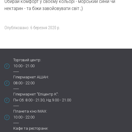
Обирай комфорт у своєму кольорі - морський синій чи
нектарин - та біжи завойовувати світ ;)​
Опубліковано:
6 березня 2020 р.
Торговий центр:
10.00 - 21.00
Гіпермаркет АШАН:
08.00 - 22.00
Гіпермаркет "Епіцентр К":
Пн-Сб: 8.00 - 21.30, Нд 9.00 - 21.00
Планета кіно IMAX:
10.00 - 22.00
Кафе та ресторани: