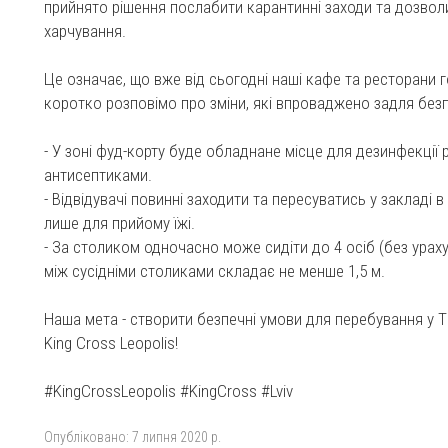
прийнято рішення послабити карантинні заходи та дозво
харчування.
Це означає, що вже від сьогодні наші кафе та ресторани 
коротко розповімо про зміни, які впроваджено задля безп
-
У зоні фуд-корту буде обладнане місце для дезинфекції 
антисептиками.
-
Відвідувачі повинні заходити та пересуватись у закладі в
лише для прийому їжі.
-
За столиком одночасно може сидіти до 4 осіб (без урахув
між сусідніми столиками складає не менше 1,5 м.
Наша мета - створити безпечні умови для перебування у Т
King Cross Leopolis!
#KingCrossLeopolis
#KingCross
#Lviv
Опубліковано:
7 липня 2020 р.