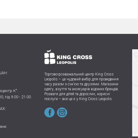
ШАН:
Торгово-розважальний центр King Cross
Leopolis
–
це чудовий вибір для проведення
часу разом з сім’єю та друзями.
Магазини
одягу, взуття та аксесуарів відомих брендів.
іцентр К":
Розваги для дітей та дорослих, корисні
30, Нд 9.00 - 21.00
послуги – все це є у King Cross Leopolis.
AX:
ани: