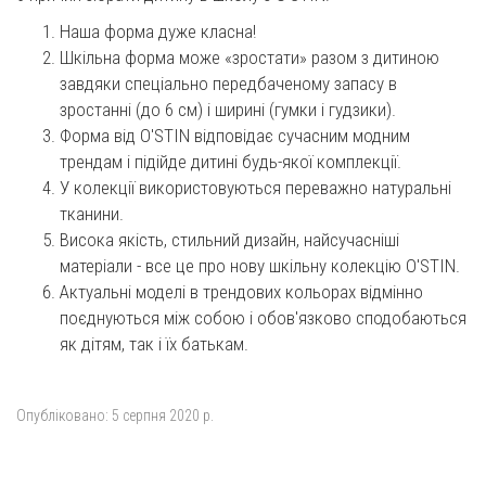
Наша форма дуже класна!
Шкільна форма може «зростати» разом з дитиною
завдяки спеціально передбаченому запасу в
зростанні (до 6 см) і ширині (гумки і гудзики).
Форма від O'STIN відповідає сучасним модним
трендам і підійде дитині будь-якої комплекції.
У колекції використовуються переважно натуральні
тканини.
Висока якість, стильний дизайн, найсучасніші
матеріали - все це про нову шкільну колекцію O'STIN.
Актуальні моделі в трендових кольорах відмінно
поєднуються між собою і обов'язково сподобаються
як дітям, так і їх батькам.
Опубліковано:
5 серпня 2020 р.