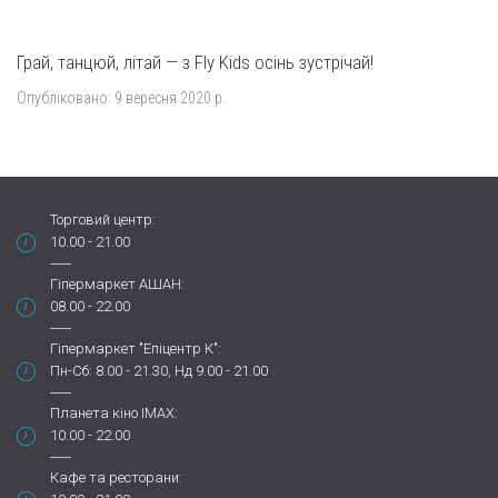
⠀
Грай, танцюй, літай — з Fly Kids осінь зустрічай!
Опубліковано:
9 вересня 2020 р.
Торговий центр:
10.00 - 21.00
Гіпермаркет АШАН:
08.00 - 22.00
Гіпермаркет "Епіцентр К":
Пн-Сб: 8.00 - 21.30, Нд 9.00 - 21.00
Планета кіно IMAX:
10.00 - 22.00
Кафе та ресторани: