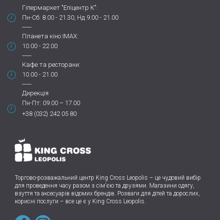
Гіпермаркет "Епіцентр К":
Пн-Сб: 8.00 - 21.30, Нд 9.00 - 21.00
Планета кіно IMAX:
10.00 - 22.00
Кафе та ресторани:
10.00 - 21.00
Дирекція
Пн-Пт: 09.00 – 17.00
+38 (032) 242 05 80
Торгово-розважальний центр King Cross Leopolis
–
це чудовий вибір
для проведення часу разом з сім’єю та друзями.
Магазини одягу,
взуття та аксесуарів відомих брендів. Розваги для дітей та дорослих,
корисні послуги – все це є у King Cross Leopolis.