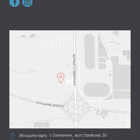
с.Сокільники,
вул.Стрийська, 30
Збільшити карту