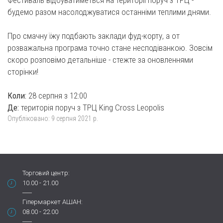
Фестиваль відбуватиметься на території поруч з ТРЦ -
будемо разом насолоджуватися останніми теплими днями.
Про смачну їжу подбають заклади фуд-корту, а от
розважальна програма точно стане несподіванкою. Зовсім
скоро розповімо детальніше - стежте за оновленнями
сторінки!
Коли:
28 серпня з 12:00
Де:
територія поруч з ТРЦ King Cross Leopolis
Опубліковано:
9 серпня 2021 р.
Торговий центр:
10.00 - 21.00
Гіпермаркет АШАН:
08.00 - 22.00