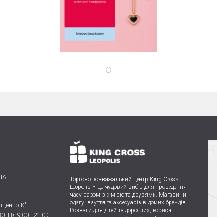
ШАН:
Торгово-розважальний центр King Cross
Leopolis
–
це чудовий вибір для проведення
часу разом з сім’єю та друзями.
Магазини
одягу, взуття та аксесуарів відомих брендів.
іцентр К":
Розваги для дітей та дорослих, корисні
30, Нд 9.00 - 21.00