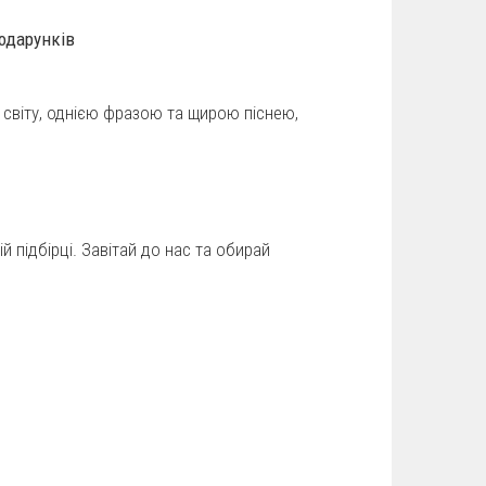
одарунків
в світу, однією фразою та щирою піснею,
й підбірці. Завітай до нас та обирай