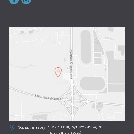
с.Сокільники,
вул.Стрийська, 30
Збільшити карту
(на виїзді зі Львова)