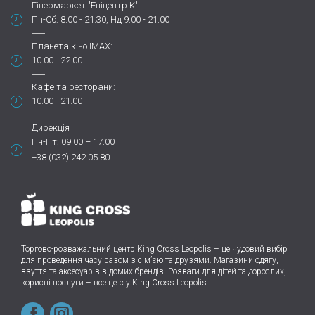
Гіпермаркет "Епіцентр К":
Пн-Сб: 8.00 - 21.30, Нд 9.00 - 21.00
Планета кіно IMAX:
10.00 - 22.00
Кафе та ресторани:
10.00 - 21.00
Дирекція
Пн-Пт: 09.00 – 17.00
+38 (032) 242 05 80
Торгово-розважальний центр King Cross Leopolis
–
це чудовий вибір
для проведення часу разом з сім’єю та друзями.
Магазини одягу,
взуття та аксесуарів відомих брендів. Розваги для дітей та дорослих,
корисні послуги – все це є у King Cross Leopolis.