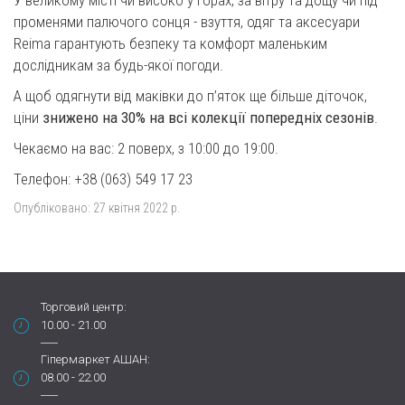
У великому місті чи високо у горах, за вітру та дощу чи під
променями палючого сонця - взуття, одяг та аксесуари
Reima гарантують безпеку та комфорт маленьким
дослідникам за будь-якої погоди.
А щоб одягнути від маківки до п’яток ще більше діточок,
ціни
знижено на 30% на всі колекції попередніх сезонів
.
Чекаємо на вас: 2 поверх, з 10:00 до 19:00.
Телефон: +38 (063) 549 17 23
Опубліковано:
27 квітня 2022 р.
Торговий центр:
10.00 - 21.00
Гіпермаркет АШАН:
08.00 - 22.00