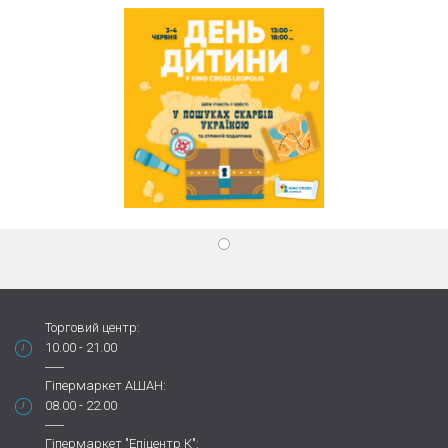
Торговий центр:
10.00 - 21.00
Гіпермаркет АШАН:
08.00 - 22.00
Гіпермаркет "Епіцентр К":