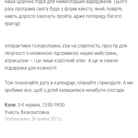
наша щорічна подія для наймолодших відвідувачів. Цього
разу програма свята буде у формі квесту, який, повірте,
навіть дорослі захочуть пройти, адже попереду багато
пригод!
Інтерактивні головоломки, ігри на спритність, простір для
творчості з незмінною підтримкою наших майстринь,
атракціони — і це лише короткий опис. А ще ж смачні
подарунки для кожного!
Тож позначайте дату в календарі, плануйте і приходьте. А ми
зробимо все, щоб у дітей залишилися незабутні спогади.
Коли:
3-4 червня, 13:00-18:00
Участь безкоштовна
Опубліковано:
26 травня 2023 р.